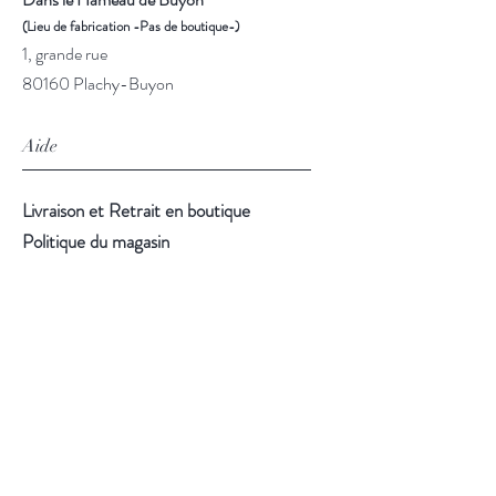
(Lieu de fabrication -Pas de boutique-)
1, grande rue
80160 Plachy-Buyon
Aide
Livraison et Retrait en boutique
Politique du magasin
Modes de paiement
Horaires d'ouverture du magasin
d'
Amiens
Atelier de
Buyon
Lundi -
fermé